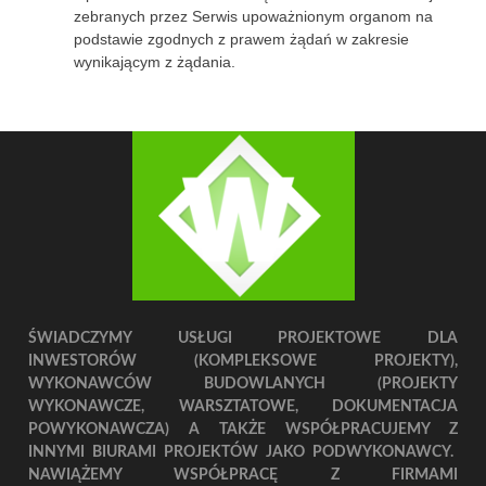
zebranych przez Serwis upoważnionym organom na
podstawie zgodnych z prawem żądań w zakresie
wynikającym z żądania.
ŚWIADCZYMY USŁUGI PROJEKTOWE DLA
INWESTORÓW (KOMPLEKSOWE PROJEKTY),
WYKONAWCÓW BUDOWLANYCH (PROJEKTY
WYKONAWCZE, WARSZTATOWE, DOKUMENTACJA
POWYKONAWCZA) A TAKŻE WSPÓŁPRACUJEMY Z
INNYMI BIURAMI PROJEKTÓW JAKO PODWYKONAWCY.
NAWIĄŻEMY WSPÓŁPRACĘ Z FIRMAMI