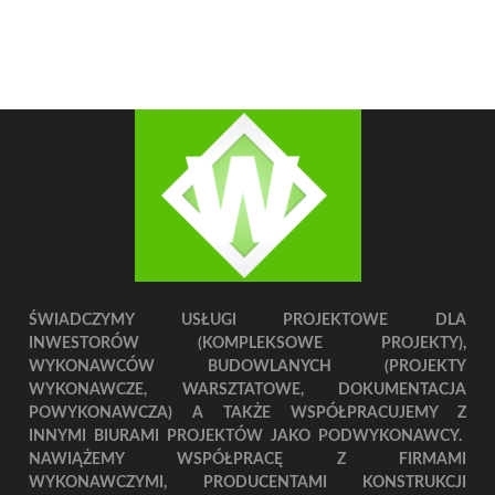
ŚWIADCZYMY USŁUGI PROJEKTOWE DLA
INWESTORÓW (KOMPLEKSOWE PROJEKTY),
WYKONAWCÓW BUDOWLANYCH (PROJEKTY
WYKONAWCZE, WARSZTATOWE, DOKUMENTACJA
POWYKONAWCZA) A TAKŻE WSPÓŁPRACUJEMY Z
INNYMI BIURAMI PROJEKTÓW JAKO PODWYKONAWCY.
NAWIĄŻEMY WSPÓŁPRACĘ Z FIRMAMI
WYKONAWCZYMI, PRODUCENTAMI KONSTRUKCJI