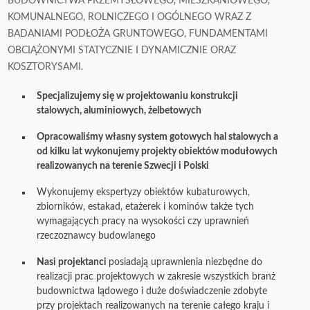
BUDOWNICTWA PRZEMYSŁOWEGO, MIESZKANIOWEGO,
KOMUNALNEGO, ROLNICZEGO I OGÓLNEGO WRAZ Z
BADANIAMI PODŁOŻA GRUNTOWEGO, FUNDAMENTAMI
OBCIĄŻONYMI STATYCZNIE I DYNAMICZNIE ORAZ
KOSZTORYSAMI.
Specjalizujemy się w projektowaniu konstrukcji
stalowych, aluminiowych, żelbetowych
Opracowaliśmy własny system gotowych hal stalowych a
od kilku lat wykonujemy
projekty obiektów modułowych
realizowanych na terenie Szwecji i Polski
Wykonujemy ekspertyzy obiektów kubaturowych,
zbiorników, estakad, etażerek i kominów także tych
wymagających pracy na wysokości czy uprawnień
rzeczoznawcy budowlanego
Nasi projektanci
posiadają uprawnienia niezbędne do
realizacji prac projektowych w zakresie wszystkich branż
budownictwa lądowego i duże doświadczenie zdobyte
przy projektach realizowanych na terenie całego kraju i