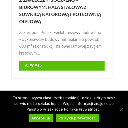
Z ZAPLECZEM SOCJALNO –
BIUROWYM. HALA STALOWA Z
SUWNICĄ NATOROWĄ I KOTŁOWNIĄ
OLEJOWĄ
Zakres prac:Projekt wielobranżowy budowlano
–wykonawczy budowy hali malarni o pow. ok
600 m² i konstrukcji stalowej ramowej z ryglem
kratowym…
WIĘCEJ
Ta strona używa ciasteczek (cookies), dzięki którym nasz
serwis może działać lepiej. Więcej informacji znajdziecie
Państwo w zakładce Polityka Prywatności.
Akceptuję
Polityka prywatności