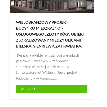
WIELOBRANŻOWY PROJEKT
BUDYNKU MIESZKALNO –
USŁUGOWEGO „ZŁOTY RÓG”. OBIEKT
ZLOKALIZOWANY MIĘDZY ULICAMI
BIELSKĄ, SIENKIEWICZA I KWIATKA.
Realizacja obiektu w trudnych warunkach
gruntowo – wodnych w zabudowie
śródmiejskiej i ścisłej strefie ochrony
konserwatorskiej. Wielobranżowy projekt
budowlano –wykonawczy…
WIĘCEJ