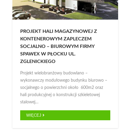
PROJEKT HALI MAGAZYNOWEJ Z
KONTENEROWYM ZAPLECZEM
SOCJALNO – BIUROWYM FIRMY
SPAWEX W PŁOCKU UL.
ZGLENICKIEGO
Projekt wielobranżowy budowlano –
wykonawczy modułowego budynku biurowo –
socjalnego o powierzchni około 600m2 oraz
hali produkcyjnej o konstrukcji szkieletowej
stalowej…
WIĘCEJ