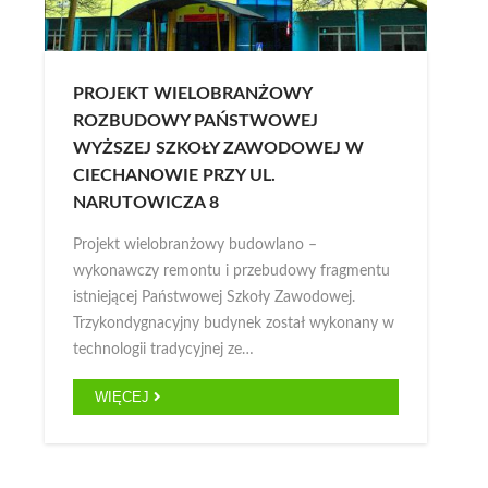
PROJEKT WIELOBRANŻOWY
ROZBUDOWY PAŃSTWOWEJ
WYŻSZEJ SZKOŁY ZAWODOWEJ W
CIECHANOWIE PRZY UL.
NARUTOWICZA 8
Projekt wielobranżowy budowlano –
wykonawczy remontu i przebudowy fragmentu
istniejącej Państwowej Szkoły Zawodowej.
Trzykondygnacyjny budynek został wykonany w
technologii tradycyjnej ze…
WIĘCEJ