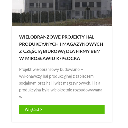
WIELOBRANŻOWE PROJEKTY HAL
PRODUKCYJNYCH I MAGAZYNOWYCH
Z CZĘŚCIĄ BIUROWĄ DLA FIRMY BEM
W MIROSŁAWIU K/PŁOCKA
Projekt wielobranżowy budowlano –
wykonawczy hal produkcyjnej z zapleczem
socjalnym oraz hal i wiat magazynowych. Hala
produkcyjna była wielokrotnie rozbudowywana
w…
WIĘCEJ