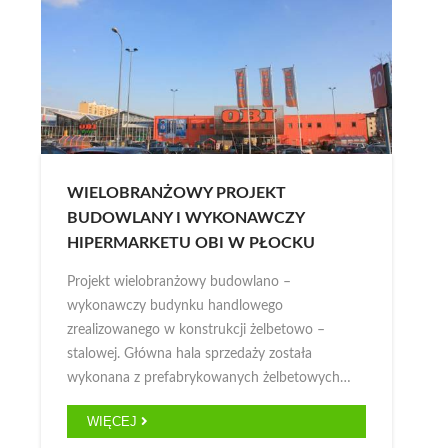
WIELOBRANŻOWY PROJEKT
BUDOWLANY I WYKONAWCZY
HIPERMARKETU OBI W PŁOCKU
Projekt wielobranżowy budowlano –
wykonawczy budynku handlowego
zrealizowanego w konstrukcji żelbetowo –
stalowej. Główna hala sprzedaży została
wykonana z prefabrykowanych żelbetowych…
WIĘCEJ