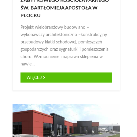
ZABYTKOWEGO KOŚCIOŁA FARNEGO
ŚW. BARTŁOMIEJA APOSTOŁA W
PŁOCKU
Projekt wielobranżowy budowlano –
wykonawczy architektoniczno –konstrukcyjny
przebudowy klatki schodowej, pomieszczeń
gospodarczych oraz sygnaturki i pomieszczenia
chóru. Wzmocnienie i naprawa sklepienia w
nawie…
WIĘCEJ